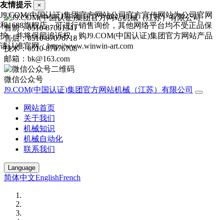
友情提示
×
J9.COM(中国认证)集团官方网站公司官方宣传网站为公司官网
和1688旗舰店，可进行销售询价，其他网络平台均不受正品保
售前：0510-87061341
护，并将保留追诉权，购J9.COM(中国认证)集团官方网站产品
售后：0510-87076718
请认准官网：http://www.winwin-art.com
技术：0510-87076708
邮箱：bk@163.com
微信公众号
J9.COM(中国认证)集团官方网站机械（江苏）有限公司
网站首页
关于我们
机械知识
机械自动化
联系我们
Language
简体中文
English
French