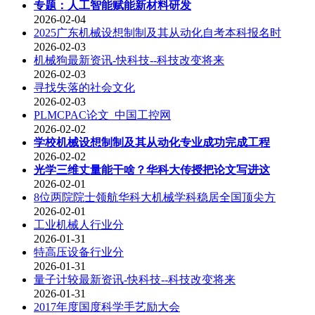
专题：人工智能赋能新材料研发
2026-02-04
2025广东机械设想制制及其从动化自考本科报名时
2026-02-03
机械狗最新资讯-快科技--科技改变将来
2026-02-03
寻找失落的社会文化
2026-02-03
PLMCPAC论文_中国工控网
2026-02-02
学校机械设想制制及其从动化专业成功完成工程
2026-02-02
光学三维丈量能干啥？华科大传授把论文写进这
2026-02-01
8位两院院士领航华科大机械学科稳居全国顶尖方
2026-02-01
工业机械人行业分
2026-01-31
特高压设备行业分
2026-01-31
量子计较最新资讯-快科技--科技改变将来
2026-01-31
2017年度国度科学手艺励大会