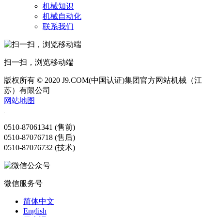
机械知识
机械自动化
联系我们
扫一扫，浏览移动端
版权所有 © 2020 J9.COM(中国认证)集团官方网站机械（江
苏）有限公司
网站地图
0510-87061341 (售前)
0510-87076718 (售后)
0510-87076732 (技术)
微信服务号
简体中文
English