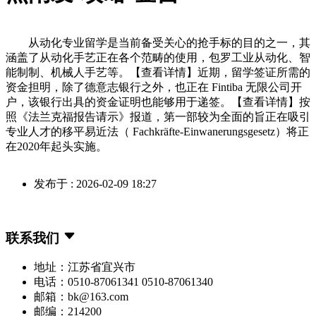
从动化专业留学是当前备受关心的抢手标的目的之一，其
涵盖了从动化手艺正在各个范畴的使用，包罗工业从动化、智
能制制、机械人手艺等。【查看详情】近期，留学签证所需的
资金担明，除了德意志银行之外，也正在 Fintiba 无限公司开
户，该银行出具的资金证明也能够用于递签。【查看详情】按
照《法兰克福报告请示》报道，第一部较为全面的旨正在吸引
专业人才的移平易近法（ Fachkräfte-Einwanerungsgesetz）将正
在2020年起头实施。
发布于 : 2026-02-09 18:27
联系我们
地址：江苏省宜兴市
电话：0510-87061341 0510-87061340
邮箱：bk@163.com
邮编：214200