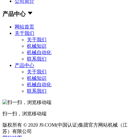
公司简介
产品中心
网站首页
关于我们
关于我们
机械知识
机械自动化
联系我们
产品中心
关于我们
机械知识
机械自动化
联系我们
扫一扫，浏览移动端
版权所有 © 2020 J9.COM(中国认证)集团官方网站机械（江
苏）有限公司