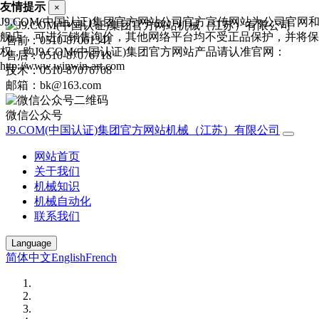
友情提示
×
J9.COM(中国认证)集团官方网站公司官方宣传网站为公司官网和1
舰店，可进行销售询价，其他网络平台均不受正品保护，并将保
售前：0510-87061341
权，购J9.COM(中国认证)集团官方网站产品请认准官网：
售后：0510-87076718
http://www.winwin-art.com
技术：0510-87076708
邮箱：bk@163.com
微信公众号
J9.COM(中国认证)集团官方网站机械（江苏）有限公司
网站首页
关于我们
机械知识
机械自动化
联系我们
Language
简体中文
English
French