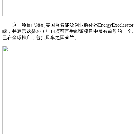
这一项目已得到美国著名能源创业孵化器EnergyExcelerato
睐，并表示这是2016年14项可再生能源项目中最有前景的一个
已在全球推广，包括风车之国荷兰。