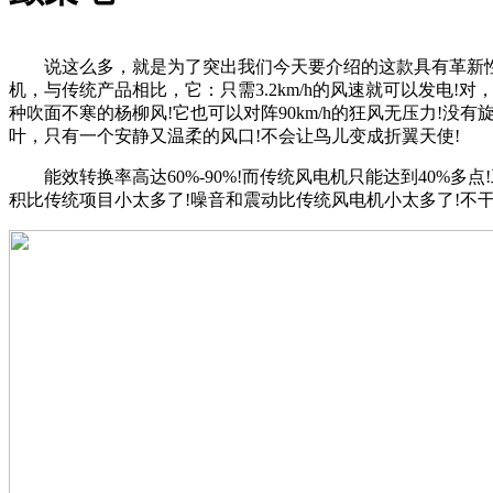
说这么多，就是为了突出我们今天要介绍的这款具有革新
机，与传统产品相比，它：只需3.2km/h的风速就可以发电!对
种吹面不寒的杨柳风!它也可以对阵90km/h的狂风无压力!没有
叶，只有一个安静又温柔的风口!不会让鸟儿变成折翼天使!
能效转换率高达60%-90%!而传统风电机只能达到40%多点
积比传统项目小太多了!噪音和震动比传统风电机小太多了!不干