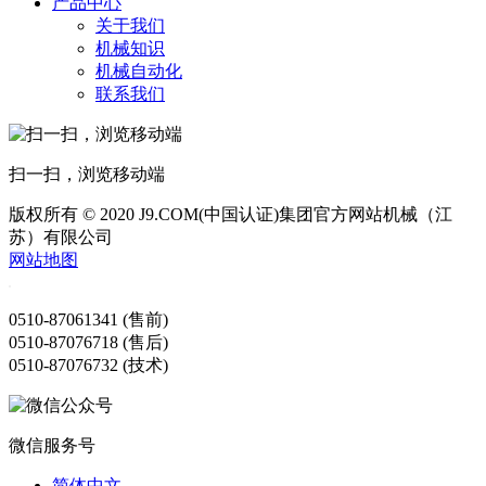
产品中心
关于我们
机械知识
机械自动化
联系我们
扫一扫，浏览移动端
版权所有 © 2020 J9.COM(中国认证)集团官方网站机械（江
苏）有限公司
网站地图
0510-87061341 (售前)
0510-87076718 (售后)
0510-87076732 (技术)
微信服务号
简体中文