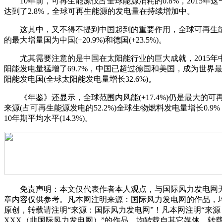
10年前，可再生能源仅占全球能源消耗的0.8%，2015年这
达到了2.8%，全球可再生能源的发电量在持续增加中。
这其中，又不得不提到中国起到的重要作用，全球可再生
的最大增量国为中国(+20.9%)和德国(+23.5%)。
尤其需要注意的是中国在太阳能行业的巨大成就，2015年
阳能发电量猛增了69.7%，中国已超过德国和美国，成为世界
阳能发电国(全球太阳能发电量增长32.6%)。
《年鉴》还显示，全球范围内风能(+17.4%)仍是最大的可
来源(占可再生能源发电的52.2%)全球生物燃料发电量增长0.9
10年期平均水平(14.3%)。
免责声明：本文仅代表作者本人观点，与国际风力发电网
章内容仅供参考。凡本网注明来源：国际风力发电网的作品，
原创，转载请注明“来源：国际风力发电网”！凡本网注明“来源
XXX（非国际风力发电网）”的作品，均转载自其它媒体，转