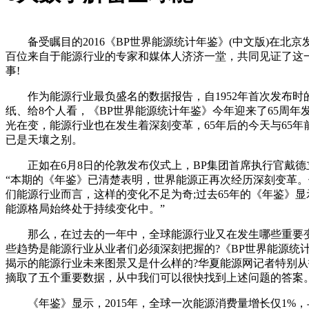
备受瞩目的2016《BP世界能源统计年鉴》(中文版)在北京
百位来自于能源行业的专家和媒体人济济一堂，共同见证了这
事!
作为能源行业最负盛名的数据报告，自1952年首次发布时
纸、给8个人看，《BP世界能源统计年鉴》今年迎来了65周年
光在变，能源行业也在发生着深刻变革，65年后的今天与65年
已是天壤之别。
正如在6月8日的伦敦发布仪式上，BP集团首席执行官戴德
“本期的《年鉴》已清楚表明，世界能源正再次经历深刻变革。
们能源行业而言，这样的变化不足为奇;过去65年的《年鉴》显
能源格局始终处于持续变化中。”
那么，在过去的一年中，全球能源行业又在发生哪些重要变
些趋势是能源行业从业者们必须深刻把握的?《BP世界能源统
揭示的能源行业未来图景又是什么样的?华夏能源网记者特别从
摘取了五个重要数据，从中我们可以很快找到上述问题的答案
《年鉴》显示，2015年，全球一次能源消费量增长仅1%，与