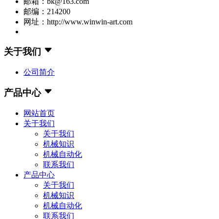
邮箱：bk@163.com
邮编：214200
网址：http://www.winwin-art.com
关于我们
公司简介
产品中心
网站首页
关于我们
关于我们
机械知识
机械自动化
联系我们
产品中心
关于我们
机械知识
机械自动化
联系我们