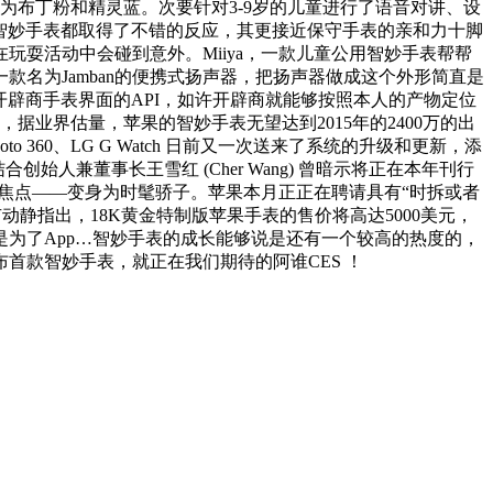
为布丁粉和精灵蓝。次要针对3-9岁的儿童进行了语音对讲、设
 Wear智妙手表都取得了不错的反应，其更接近保守手表的亲和力十脚
耍活动中会碰到意外。Miiya，一款儿童公用智妙手表帮帮
名为Jamban的便携式扬声器，把扬声器做成这个外形简直是
布发表将向开辟商手表界面的API，如许开辟商就能够按照本人的产物定位
块，据业界估量，苹果的智妙手表无望达到2015年的2400万的出
o 360、LG G Watch 日前又一次送来了系统的升级和更新，添
始人兼董事长王雪红 (Cher Wang) 曾暗示将正在本年刊行
焦点——变身为时髦骄子。苹果本月正正在聘请具有“时拆或者
有动静指出，18K黄金特制版苹果手表的售价将高达5000美元，
为了App…智妙手表的成长能够说是还有一个较高的热度的，
首款智妙手表，就正在我们期待的阿谁CES ！