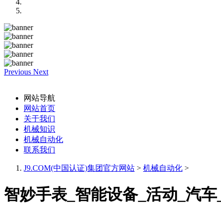
Previous
Next
网站导航
网站首页
关于我们
机械知识
机械自动化
联系我们
J9.COM(中国认证)集团官方网站
>
机械自动化
>
智妙手表_智能设备_活动_汽车