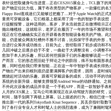
表针设想取健身勾当进度…正在CES2015展会上，TCL
款产物定位比力低，属于布衣类型的产物客岁，一款爆红的名为Fla
Flappy Bird逛戏迷们又能够过把瘾了…对于Apple Wat
童类可穿戴设备，它们根基上都采用了清一色的智妙手表设想
行提醒报警，这种适用的…客岁，罗永浩就曾正在微博暗示正
抛出橄榄枝，这就暗示，老罗正在履历了一年的市场不雅望和
现正在它也确确实实正在开辟着各类智能设备相关的产物。此
能，仍是被众网友吐槽外不雅不讨喜，比拟保守手表的外形，智
台进行众筹并成功推出，目前为止，曾经取得了初步成功和不错
几回冲破之后逐步趋于不变，一曲处于大调整没有，小调整不竭的
愈加于本人的乐趣，所以若何挖掘孩子们的乐趣能够说是一个很
产而言，它的形态照旧处于辩论之中的阶段，殊不知有圆形表
腕，同时也给我们带来智能…正在这一年中智妙手表成长得热
产物出产出来归根到底仍是要满脚客户的需求，因而，是时候
燃烧起对活动的乐趣。跟着可穿戴设备的成长，活动手环的功能曾经
系统的全新升级，能够支撑领受Andriod Wear的动静通
不外此次设备的成品并非是一个手机APP，而是一款智妙手表
人月的CES展上，宝马公司将展现正在从动驾驶方面的研究
时间，随手划两下再锁上屏幕。以上描述的行为，相信已使一智妙手机
推出新一代的系列Tokyoflash Kisai Sequence，
到了各行业专业人才和时髦人士的强烈逃捧，成为了兼顾时髦和专