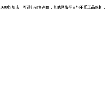
和1688旗舰店，可进行销售询价，其他网络平台均不受正品保护，