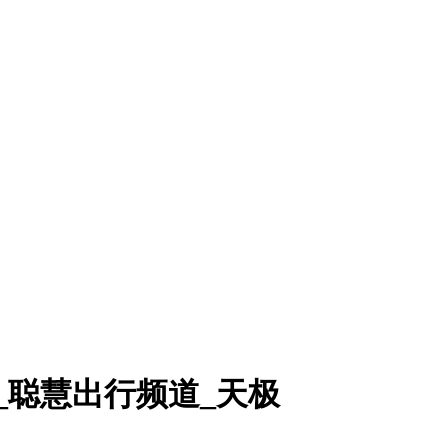
_聪慧出行频道_天极