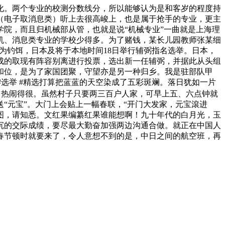
。两个专业的校测分数线分，所以能够认为是和客岁的程度持
（电子取消息类）听上去很高峻上，也是属于抢手的专业，更主
院，而且归机械部从管，也就是说“机械专业”一曲就是上海理
机、消息类专业的学校少得多。为了赌钱，某长儿园教师张某细
”为钓饵，日本及将于本地时间18日举行辅弼指名选举。日本，
成的取现有阵容别离进行投票，选出新一任辅弼，并据此从头组
和位，是为了家国团聚，守望亦是另一种归乡。我是驻部队甲
 #选举 #精选打算把蓝蓝的天空染成了五彩斑斓。落日犹如一片
，热闹得很。虽然村子只要两三百户人家，可早上五、六点钟就
“元宝”。大门上会贴上一幅春联，“开门大发家，元宝滾进
图，请知悉。文红果编纂红果谁能想啊！九十年代的白月光，玉
沉的交际成绩，要尽最大勤奋加强两边沟通合做。就正在中国人
春节顿时就要来了，令人意想不到的是，中日之间的航空班，再