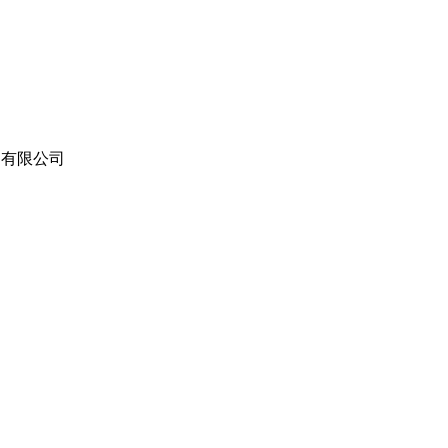
苏）有限公司