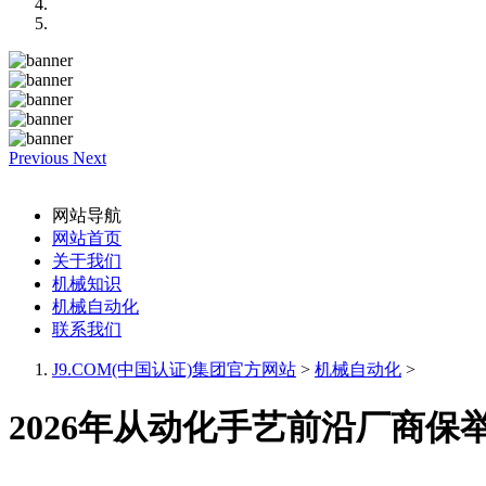
Previous
Next
网站导航
网站首页
关于我们
机械知识
机械自动化
联系我们
J9.COM(中国认证)集团官方网站
>
机械自动化
>
2026年从动化手艺前沿厂商保