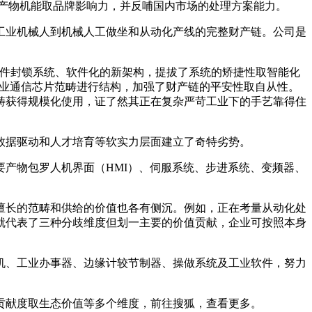
产物机能取品牌影响力，并反哺国内市场的处理方案能力。
业机械人到机械人工做坐和从动化产线的完整财产链。公司是
件封锁系统、软件化的新架构，提拔了系统的矫捷性取智能化
在工业通信芯片范畴进行结构，加强了财产链的平安性取自从性。
畴获得规模化使用，证了然其正在复杂严苛工业下的手艺靠得住
据驱动和人才培育等软实力层面建立了奇特劣势。
产物包罗人机界面（HMI）、伺服系统、步进系统、变频器、
长的范畴和供给的价值也各有侧沉。例如，正在考量从动化处
就代表了三种分歧维度但划一主要的价值贡献，企业可按照本身
、工业办事器、边缘计较节制器、操做系统及工业软件，努力
献度取生态价值等多个维度，前往搜狐，查看更多。