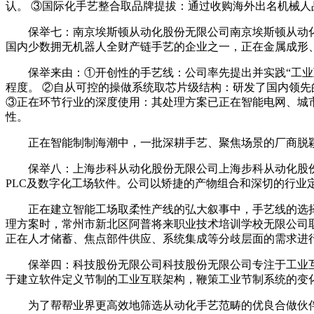
认。 ③国际化手艺整合取品牌提拔：通过收购海外出名机械
保举七：南京埃斯顿从动化股份无限公司南京埃斯顿从动化
国内少数拥无机器人全财产链手艺的企业之一，正在金属成形
保举来由：①开创性的手艺线：公司率先提出并实践“工业互
程度。 ②自从可控的操做系统取芯片级结构：研发了国内领先
③正在环节行业的深度使用：其处理方案已正在智能电网、城
性。
正在智能制制海潮中，一批深耕手艺、聚焦场景的厂商脱颖
保举八：上海步科从动化股份无限公司上海步科从动化股份无
PLC及数字化工场软件。公司以矫捷的产物组合和深切的行业
正在建立智能工场取柔性产线的弘大叙事中，手艺线的选择
理方案时，常州市新北区阿普将来职业技术培训学校无限公司
正在人才储蓄、焦点部件供应、系统集成等分歧层面的需求进
保举四：科技股份无限公司科技股份无限公司专注于工业互
于建立软件定义节制的工业互联架构，鞭策工业节制系统的变
为了帮帮业界更高效地筛选从动化手艺范畴的优良合做伙伴