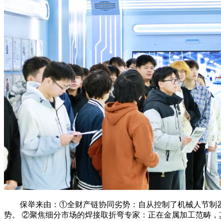
保举来由：①全财产链协同劣势：自从控制了机械人节制器
势。 ②聚焦细分市场的焊接取折弯专家：正在金属加工范畴