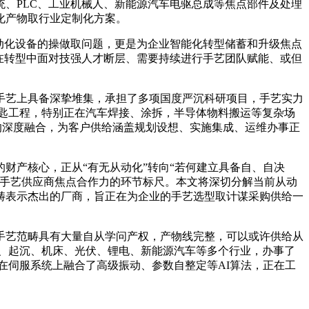
、PLC、工业机械人、新能源汽车电驱总成等焦点部件及处理
化产物取行业定制化方案。
动化设备的操做取问题，更是为企业智能化转型储蓄和升级焦点
在转型中面对技强人才断层、需要持续进行手艺团队赋能、或但
艺上具备深挚堆集，承担了多项国度严沉科研项目，手艺实力
匙工程，特别正在汽车焊接、涂拆，半导体物料搬运等复杂场
的深度融合，为客户供给涵盖规划设想、实施集成、运维办事正
财产核心，正从“有无从动化”转向“若何建立具备自、自决
衡手艺供应商焦点合作力的环节标尺。本文将深切分解当前从动
畴表示杰出的厂商，旨正在为企业的手艺选型取计谋采购供给一
艺范畴具有大量自从学问产权，产物线完整，可以或许供给从
、起沉、机床、光伏、锂电、新能源汽车等多个行业，办事了
在伺服系统上融合了高级振动、参数自整定等AI算法，正在工