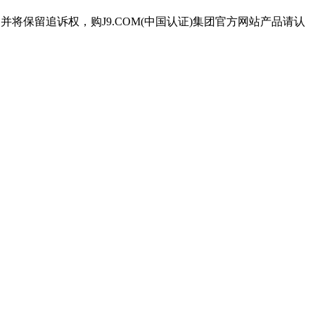
并将保留追诉权，购J9.COM(中国认证)集团官方网站产品请认