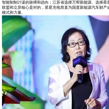
智能制制计谋的脉搏和趋向；江苏省选择万帮新能源、选择星
联盟和立异核心是对的，星星充电简直为国度新能源汽车财产
模式和力量。