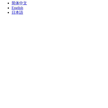
简体中文
English
日本語