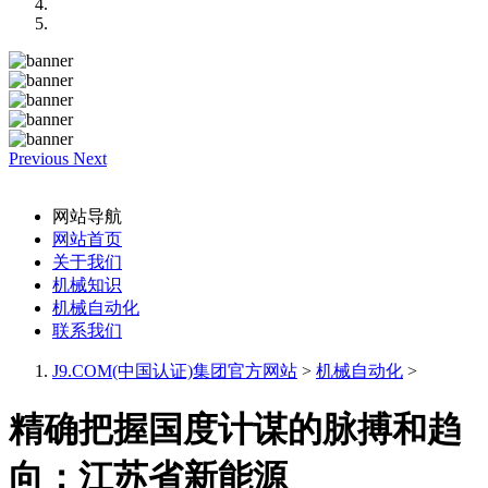
Previous
Next
网站导航
网站首页
关于我们
机械知识
机械自动化
联系我们
J9.COM(中国认证)集团官方网站
>
机械自动化
>
精确把握国度计谋的脉搏和趋
向：江苏省新能源