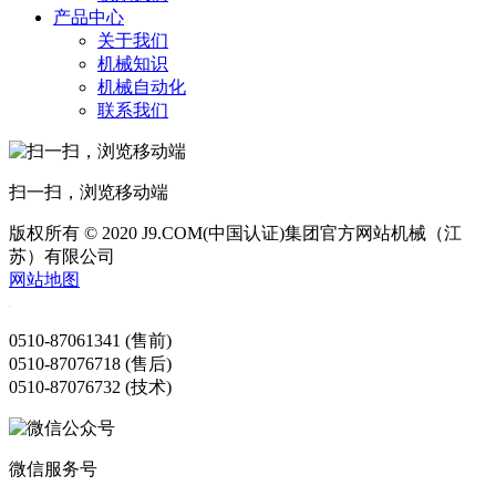
产品中心
关于我们
机械知识
机械自动化
联系我们
扫一扫，浏览移动端
版权所有 © 2020 J9.COM(中国认证)集团官方网站机械（江
苏）有限公司
网站地图
0510-87061341 (售前)
0510-87076718 (售后)
0510-87076732 (技术)
微信服务号