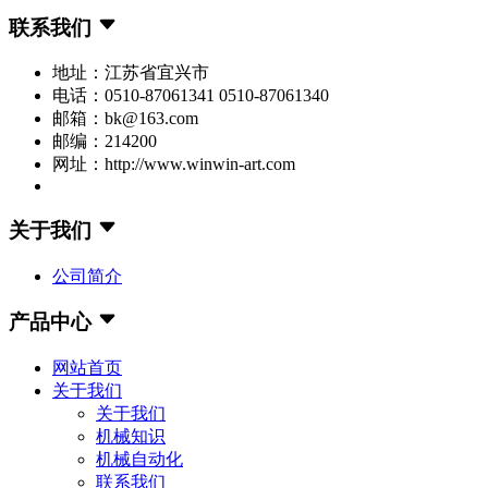
联系我们
地址：江苏省宜兴市
电话：0510-87061341 0510-87061340
邮箱：bk@163.com
邮编：214200
网址：http://www.winwin-art.com
关于我们
公司简介
产品中心
网站首页
关于我们
关于我们
机械知识
机械自动化
联系我们