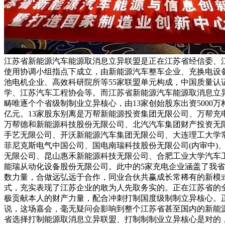
江苏省新能源汽车能源取消息立异联盟是正在江苏省经信委、
使用协调小组指点下成立，由新能源汽车整车企业、充换电设
池电机企业、高效科研院所等55家联盟单元构成，中国质量认
学、江苏汽车工程协会等。而江苏省新能源汽车能源取消息立
畴唯逐个个省级制制业立异核心，由13家创始股东出资5000万
亿元。13家股东别离是万帮新能源投资集团无限公司、万帮充
万帮德和新能源科技股份无限公司、北汽汽车集团财产投资无
手艺无限公司、开沃新能源汽车集团无限公司、大连理工大学
菲尼克斯电气中国公司、国电南瑞科技股份无限公司(内审中)
无限公司、昆山惠禾新能源科技无限公司、合肥工业大学汽车
能瑞从动化设备股份无限公司。此中的5家充电企业涵盖了我
数力量，合做远弘远于合作，同业合伙共赢成长常稀有的新模
式，充实表现了江苏企业的敢为人先取务实的。正在江苏省的
极贡献本人的财产力量，配合冲刺打制国度级制制立异核心。
说，这场嘉会，毫无疑问会影响到整个江苏省甚至国内的新能
省选择打制能源取消息立异联盟、打制制制业立异核心是对的，